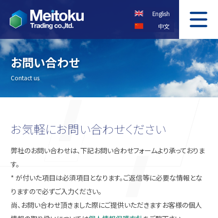
English
中文
COMPANY
OUR SERVICE
会社概要
事業案内
お問い合わせ
Contact us
CONTACT US
PRIVACY POLICY
お問い合わせ
個人情報保護方針
お気軽にお問い合わせください
弊社のお問い合わせは、下記お問い合わせフォームより承っておりま
す。
*
が付いた項目は必須項目となります。ご返信等に必要な情報とな
りますので必ずご入力ください。
尚、お問い合わせ頂きました際にご提供いただきますお客様の個人